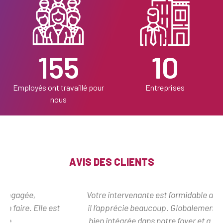
155
10
Employés ont travaillé pour
Entreprises
nous
AVIS DES CLIENTS
Votre intervenante est formidable avec mon fils, et
il l’apprécie beaucoup. Globalement, elle s’est très
bien intégrée dans notre foyer et a développé une