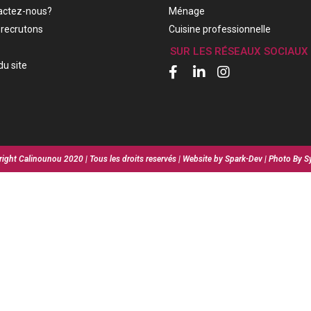
actez-nous?
Ménage
recrutons
Cuisine professionnelle
SUR LES RÉSEAUX SOCIAUX
du site
ight Calinounou 2020 | Tous les droits reservés | Website by Spark-Dev | Photo By S