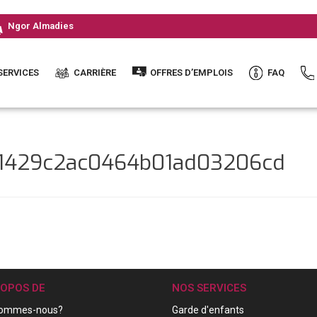
Ngor Almadies
SERVICES
CARRIÈRE
OFFRES D’EMPLOIS
FAQ
e1429c2ac0464b01ad03206cd
ROPOS DE
NOS SERVICES
sommes-nous?
Garde d'enfants