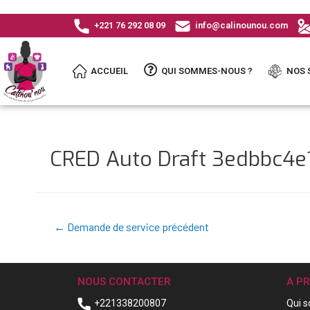
+221 76 292 08 09
info@calinounou.com
ACCUEIL
QUI SOMMES-NOUS ?
NOS 
CRED Auto Draft 3edbbc4
←
Demande de service précédent
NOUS CONTACTER
A P
+221338200807
Qui 