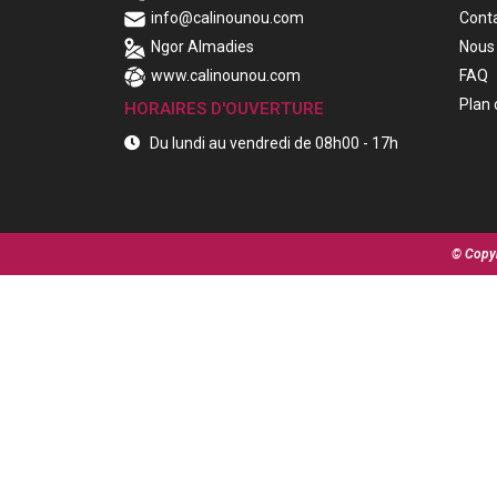
info@calinounou.com
Cont
Ngor Almadies
Nous 
www.calinounou.com
FAQ
Plan 
HORAIRES D'OUVERTURE
Du lundi au vendredi de 08h00 - 17h
© Copyr