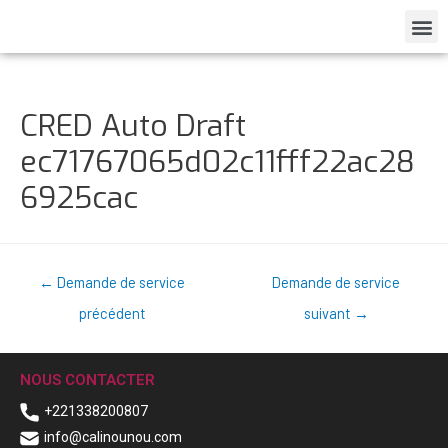
CRED Auto Draft
ec71767065d02c11fff22ac28
6925cac
←
Demande de service
Demande de service
précédent
suivant
→
NOUS CONTACTER
+221338200807
info@calinounou.com