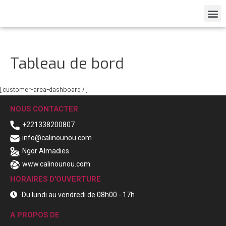
Tableau de bord
[customer-area-dashboard /]
NOUS CONTACTER
+221338200807
info@calinounou.com
Ngor Almadies
www.calinounou.com
HORAIRES D'OUVERTURE
Du lundi au vendredi de 08h00 - 17h
A PROPOS DE