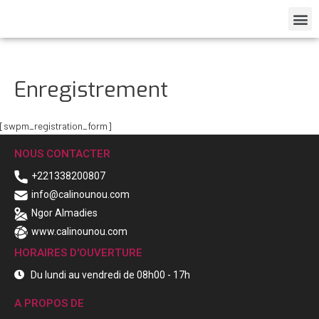
Enregistrement
[swpm_registration_form]
NOUS CONTACTER
+221338200807
info@calinounou.com
Ngor Almadies
www.calinounou.com
HORAIRES D'OUVERTURE
Du lundi au vendredi de 08h00 - 17h
A PROPOS DE