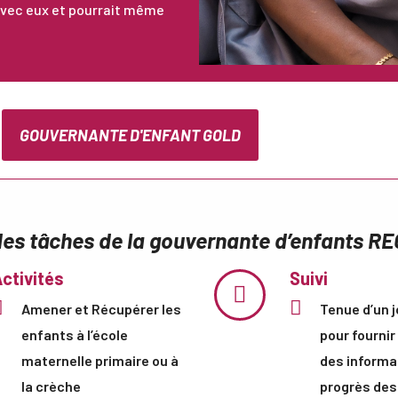
 avec eux et pourrait même
GOUVERNANTE D'ENFANT GOLD
des tâches de la gouvernante d’enfants 
ctivités
Suivi
Amener et Récupérer les
Tenue d’un j
enfants à l’école
pour fournir
maternelle primaire ou à
des informa
la crèche
progrès des