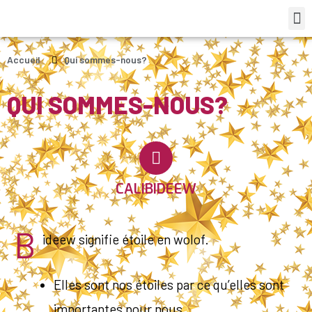
Accueil
Qui sommes-nous?
QUI SOMMES-NOUS?
CALIBIDEEW
B
ideew signifie étoile en wolof.
Elles sont nos étoiles par ce qu’elles sont
importantes pour nous