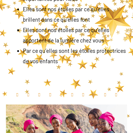
Elles sont nos étoiles par ce qu’elles
brillent dans ce qu’elles font
Elles sont nos étoiles par ce qu’elles
apportent de la lumière chez vous
Par ce qu’elles sont les étoiles protectrices
de vos enfants









