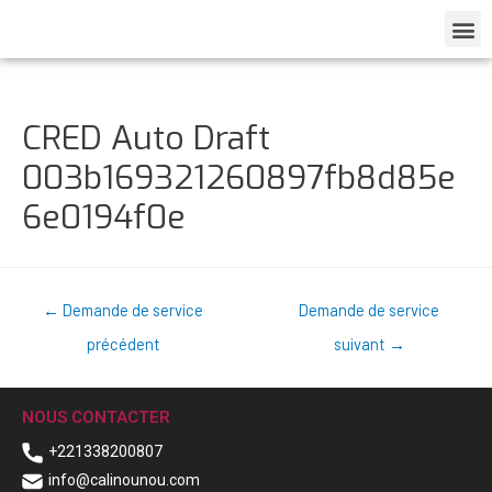
CRED Auto Draft
003b169321260897fb8d85e
6e0194f0e
←
Demande de service
Demande de service
précédent
suivant
→
NOUS CONTACTER
+221338200807
info@calinounou.com