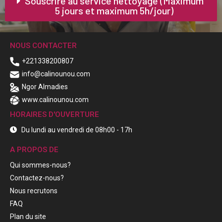
Souscrire au service nettoyage (Maximum
5 jours et maximum 5h/jour​)
NOUS CONTACTER
+221338200807
info@calinounou.com
Ngor Almadies
www.calinounou.com
HORAIRES D'OUVERTURE
Du lundi au vendredi de 08h00 - 17h
A PROPOS DE
Qui sommes-nous?
Contactez-nous?
Nous recrutons
FAQ
Plan du site