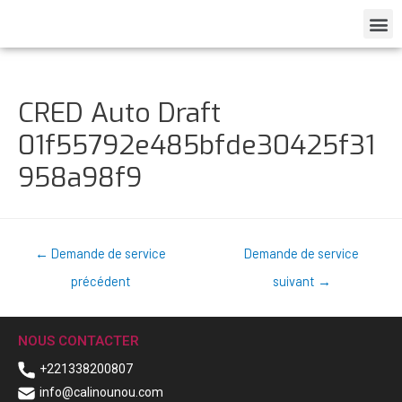
CRED Auto Draft
01f55792e485bfde30425f31
958a98f9
←
Demande de service
Demande de service
précédent
suivant
→
NOUS CONTACTER
+221338200807
info@calinounou.com