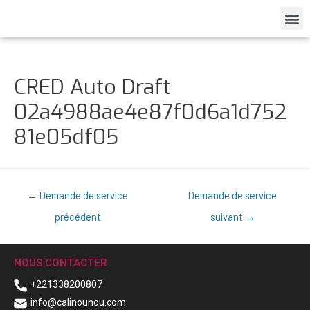
CRED Auto Draft
02a4988ae4e87f0d6a1d752
81e05df05
←
Demande de service
Demande de service
précédent
suivant
→
NOUS CONTACTER
+221338200807
info@calinounou.com