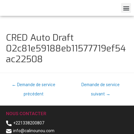
CRED Auto Draft
02c81e59188eb11577719ef54
ac22508
←
Demande de service
Demande de service
précédent
suivant
→
NOUS CONTACTER
+221338200807
info@calinounou.com