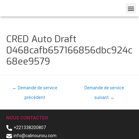
CRED Auto Draft
0468cafb657166856dbc924c
68ee9579
←
Demande de service
Demande de service
précédent
suivant
→
NOUS CONTACTER
+221338200807
info@calinounou.com