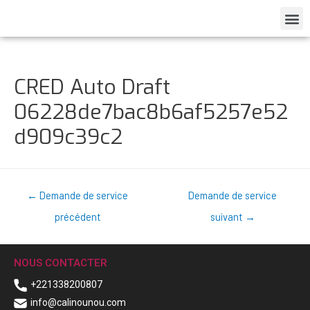
CRED Auto Draft
06228de7bac8b6af5257e52
d909c39c2
←
Demande de service
Demande de service
précédent
suivant
→
NOUS CONTACTER
+221338200807
info@calinounou.com