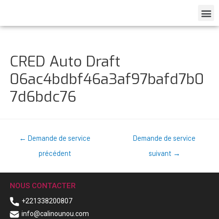
CRED Auto Draft
06ac4bdbf46a3af97bafd7b0
7d6bdc76
←
Demande de service
Demande de service
précédent
suivant
→
NOUS CONTACTER
+221338200807
info@calinounou.com