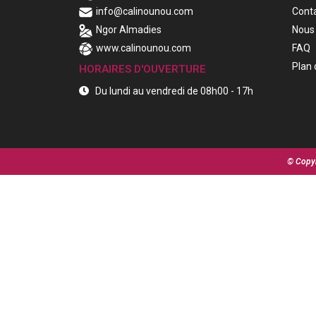
info@calinounou.com
Cont
Ngor Almadies
Nous 
www.calinounou.com
FAQ
Plan 
HORAIRES D'OUVERTURE
Du lundi au vendredi de 08h00 - 17h
© Copyr