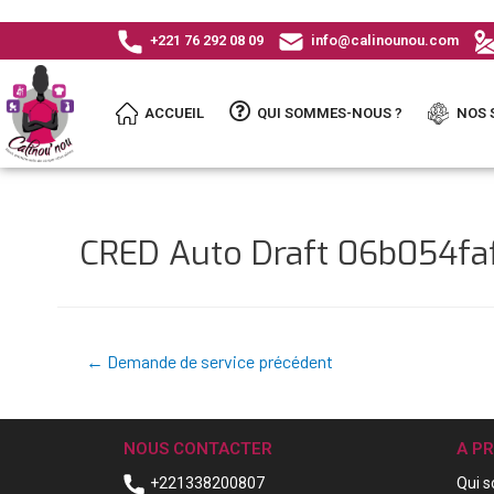
+221 76 292 08 09
info@calinounou.com
ACCUEIL
QUI SOMMES-NOUS ?
NOS 
CRED Auto Draft 06b054f
←
Demande de service précédent
NOUS CONTACTER
A P
+221338200807
Qui 