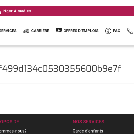
Ngor Almadies
SERVICES
CARRIÈRE
OFFRES D’EMPLOIS
FAQ
af499d134c0530355600b9e7f
ROPOS DE
NOS SERVICES
sommes-nous?
Garde d'enfants