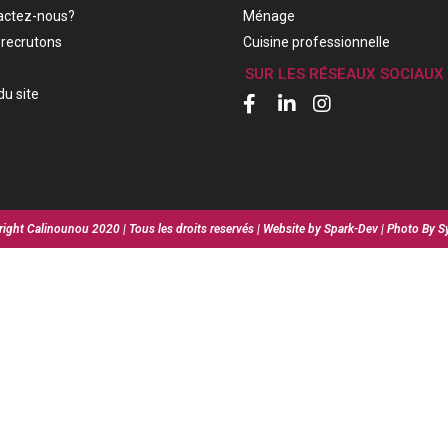
actez-nous?
Ménage
recrutons
Cuisine professionnelle
SUR LES RÉSEAUX SOCIAUX
du site
ight Calinounou 2020 | Tous les droits reservés | Website by Spark-Dev | Photo By S