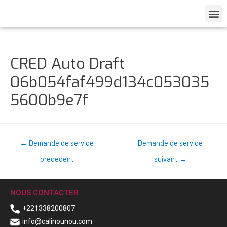
CRED Auto Draft
06b054faf499d134c053035
5600b9e7f
←
Demande de service
Demande de service
précédent
suivant
→
NOUS CONTACTER
+221338200807
info@calinounou.com