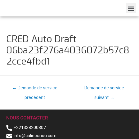
CRED Auto Draft
06ba23f276a4036072b57c8
2cce4fbd1
←
Demande de service
Demande de service
précédent
suivant
→
NOUS CONTACTER
+221338200807
info@calinounou.com