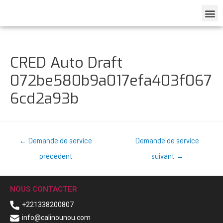
CRED Auto Draft
072be580b9a017efa403f067
6cd2a93b
←
Demande de service
Demande de service
précédent
suivant
→
NOUS CONTACTER
+221338200807
info@calinounou.com