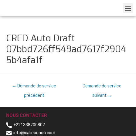
CRED Auto Draft
07bbd726ff549ad7617f2904
5b4afa1f
←
Demande de service
Demande de service
précédent
suivant
→
NOUS CONTACTER
+221338200807
info@calinounou.com