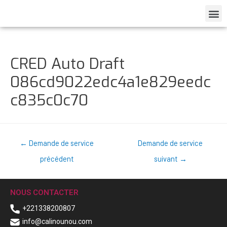
CRED Auto Draft
086cd9022edc4a1e829eedc
c835c0c70
←
Demande de service
Demande de service
précédent
suivant
→
NOUS CONTACTER
+221338200807
info@calinounou.com