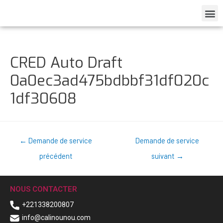
CRED Auto Draft
0a0ec3ad475bdbbf31df020c
1df30608
←
Demande de service
Demande de service
précédent
suivant
→
NOUS CONTACTER
+221338200807
info@calinounou.com