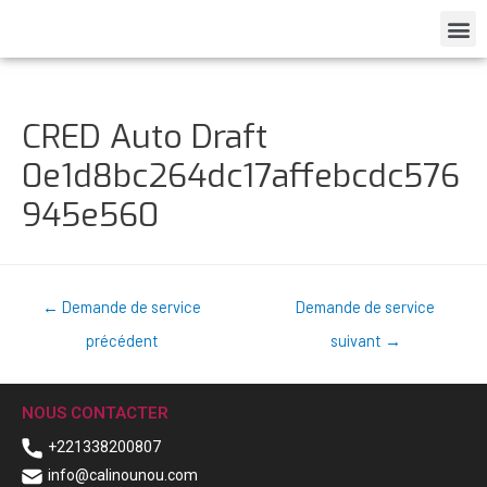
CRED Auto Draft
0e1d8bc264dc17affebcdc576
945e560
←
Demande de service
Demande de service
précédent
suivant
→
NOUS CONTACTER
+221338200807
info@calinounou.com