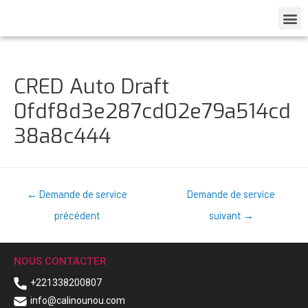
CRED Auto Draft
0fdf8d3e287cd02e79a514cd
38a8c444
←
Demande de service
Demande de service
précédent
suivant
→
NOUS CONTACTER
+221338200807
info@calinounou.com