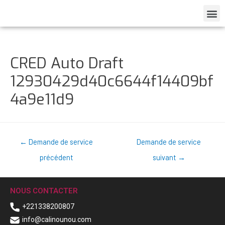
CRED Auto Draft
12930429d40c6644f14409bf
4a9e11d9
←
Demande de service
Demande de service
précédent
suivant
→
NOUS CONTACTER
+221338200807
info@calinounou.com