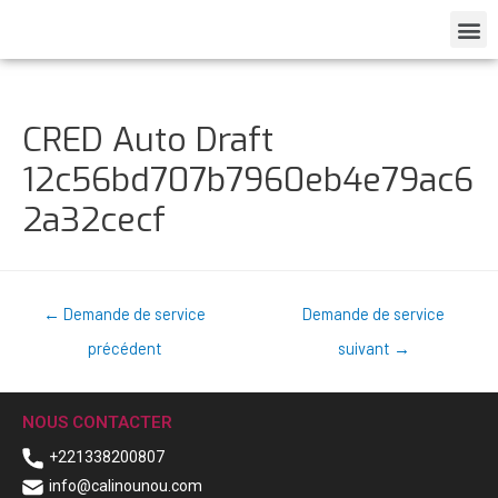
CRED Auto Draft
12c56bd707b7960eb4e79ac6
2a32cecf
←
Demande de service
Demande de service
précédent
suivant
→
NOUS CONTACTER
+221338200807
info@calinounou.com