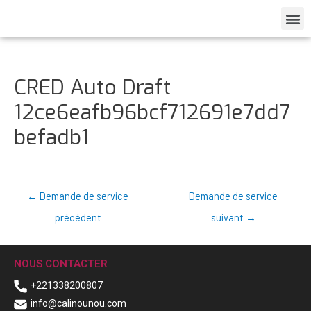
CRED Auto Draft
12ce6eafb96bcf712691e7dd7
befadb1
←
Demande de service
Demande de service
précédent
suivant
→
NOUS CONTACTER
+221338200807
info@calinounou.com