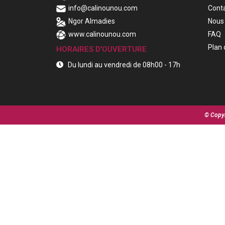
info@calinounou.com
Cont
Ngor Almadies
Nous 
www.calinounou.com
FAQ
Plan 
HORAIRES D'OUVERTURE
Du lundi au vendredi de 08h00 - 17h
© Copyr