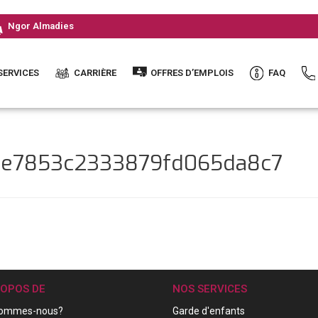
Ngor Almadies
SERVICES
CARRIÈRE
OFFRES D’EMPLOIS
FAQ
f5e7853c2333879fd065da8c7
ROPOS DE
NOS SERVICES
sommes-nous?
Garde d'enfants