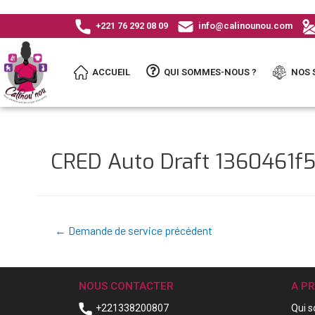
+221 76 292 08 09
info@calinounou.com
ACCUEIL
QUI SOMMES-NOUS ?
NOS 
CRED Auto Draft 1360461
←
Demande de service précédent
NOUS CONTACTER
A P
+221338200807
Qui 