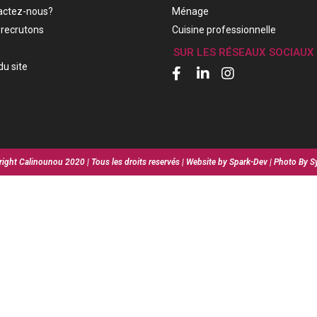
actez-nous?
Ménage
recrutons
Cuisine professionnelle
SUR LES RÉSEAUX SOCIAUX
du site
ight Calinounou 2020 | Tous les droits reservés | Website by Spark-Dev | Photo By S