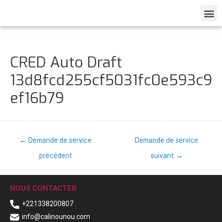
CRED Auto Draft
13d8fcd255cf5031fc0e593c9
ef16b79
←
Demande de service
Demande de service
précédent
suivant
→
NOUS CONTACTER
+221338200807
info@calinounou.com