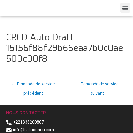
CRED Auto Draft
15156f88f29b66eaa7b0c0ae
500c00f8
←
Demande de service
Demande de service
précédent
suivant
→
NOUS CONTACTER
+221338200807
info@calinounou.com