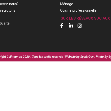
actez-nous?
Ménage
recrutons
Cuisine professionnelle
SUR LES RÉSEAUX SOCIAUX
du site
ight Calinounou 2020 | Tous les droits reservés | Website by Spark-Dev | Photo By S