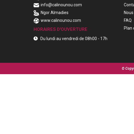
info@calinounou.com
Cont
Ngor Almadies
Nous 
www.calinounou.com
FAQ
Plan 
HORAIRES D'OUVERTURE
Du lundi au vendredi de 08h00 - 17h
© Copyr