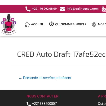
+221 76 292 08 09
info@calinounou.com
ACCUEIL
QUI SOMMES-NOUS ?
NOS 
CRED Auto Draft 17afe52
←
Demande de service précédent
NOUS CONTACTER
A P
+221338200807
Qui 