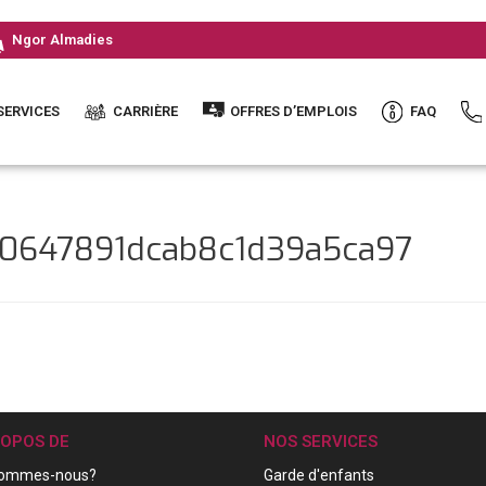
Ngor Almadies
SERVICES
CARRIÈRE
OFFRES D’EMPLOIS
FAQ
ec0647891dcab8c1d39a5ca97
ROPOS DE
NOS SERVICES
sommes-nous?
Garde d'enfants