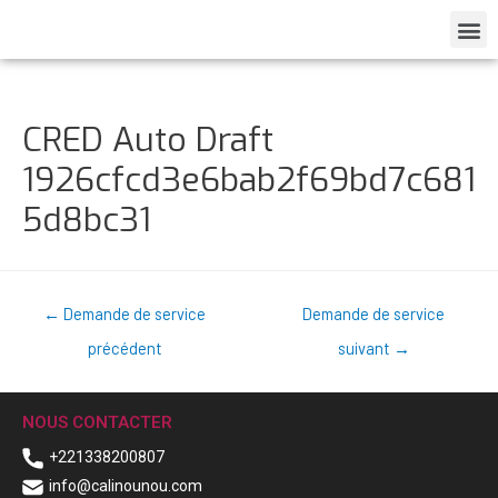
CRED Auto Draft
1926cfcd3e6bab2f69bd7c681
5d8bc31
←
Demande de service
Demande de service
précédent
suivant
→
NOUS CONTACTER
+221338200807
info@calinounou.com