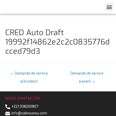
CRED Auto Draft
19992f14862e2c2c0835776d
cced79d3
←
Demande de service
Demande de service
précédent
suivant
→
NOUS CONTACTER
+221338200807
info@calinounou.com