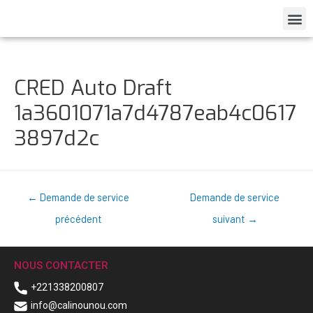
CRED Auto Draft
1a3601071a7d4787eab4c0617
3897d2c
←
Demande de service
Demande de service
précédent
suivant
→
NOUS CONTACTER
+221338200807
info@calinounou.com