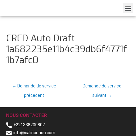
CRED Auto Draft
1a682235e11b4c39db6f4771f
1b7afc0
←
Demande de service
Demande de service
précédent
suivant
→
NOUS CONTACTER
+221338200807
info@calinounou.com