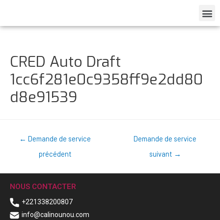
CRED Auto Draft
1cc6f281e0c9358ff9e2dd80
d8e91539
←
Demande de service
Demande de service
précédent
suivant
→
NOUS CONTACTER
+221338200807
info@calinounou.com