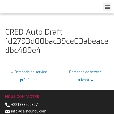
CRED Auto Draft
1d2793d00bac39ce03abeace
dbc489e4
←
Demande de service
Demande de service
précédent
suivant
→
NOUS CONTACTER
+221338200807
info@calinounou.com