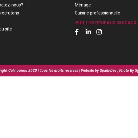
actez-nous?
Ménage
recrutons
Cuisine professionnelle
SUR LES RÉSEAUX SOCIAUX
du site
ight Calinounou 2020 | Tous les droits reservés | Website by Spark-Dev | Photo By S