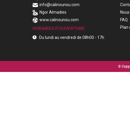
info@calinounou.com
Cont
Ngor Almadies
Nous 
www.calinounou.com
FAQ
Plan 
HORAIRES D'OUVERTURE
Du lundi au vendredi de 08h00 - 17h
© Copyr