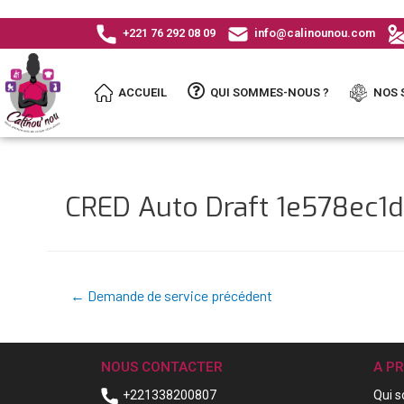
+221 76 292 08 09
info@calinounou.com
ACCUEIL
QUI SOMMES-NOUS ?
NOS 
CRED Auto Draft 1e578ec
←
Demande de service précédent
NOUS CONTACTER
A P
+221338200807
Qui 