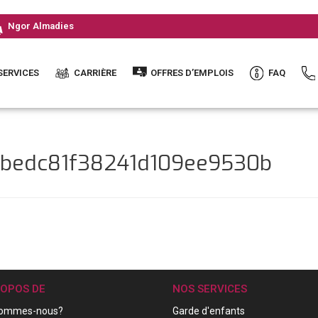
Ngor Almadies
SERVICES
CARRIÈRE
OFFRES D’EMPLOIS
FAQ
1dbedc81f38241d109ee9530b
ROPOS DE
NOS SERVICES
sommes-nous?
Garde d'enfants