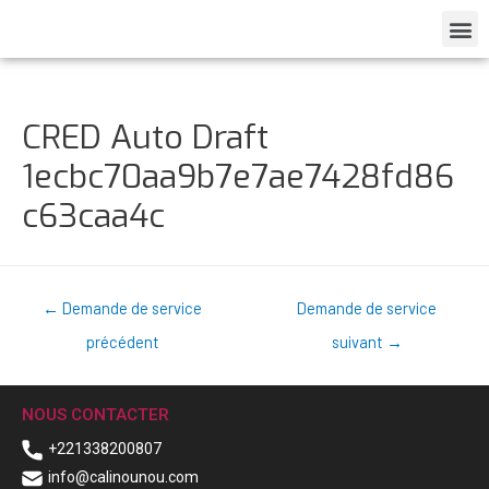
CRED Auto Draft
1ecbc70aa9b7e7ae7428fd86
c63caa4c
←
Demande de service
Demande de service
précédent
suivant
→
NOUS CONTACTER
+221338200807
info@calinounou.com