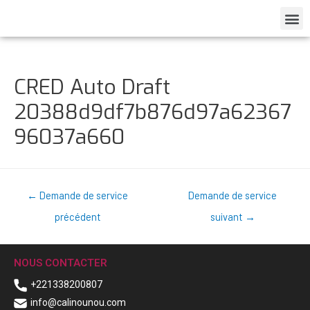
CRED Auto Draft
20388d9df7b876d97a62367
96037a660
←
Demande de service
Demande de service
précédent
suivant
→
NOUS CONTACTER
+221338200807
info@calinounou.com