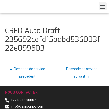
CRED Auto Draft
235692cefd15bdbd536003f
22e099503
←
Demande de service
Demande de service
précédent
suivant
→
NOUS CONTACTER
+221338200807
info@calinounou.com