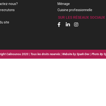
actez-nous?
Ménage
recrutons
Cuisine professionnelle
SUR LES RÉSEAUX SOCIAUX
du site
ight Calinounou 2020 | Tous les droits reservés | Website by Spark-Dev | Photo By S