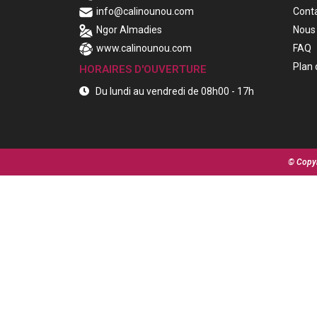
info@calinounou.com
Cont
Ngor Almadies
Nous 
www.calinounou.com
FAQ
Plan 
HORAIRES D'OUVERTURE
Du lundi au vendredi de 08h00 - 17h
© Copyr