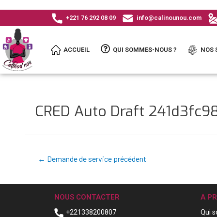
+221 76 292 08 09
info@calinounou.com
ACCUEIL
QUI SOMMES-NOUS ?
NOS 
CRED Auto Draft 241d3fc9
←
Demande de service précédent
NOUS CONTACTER
A P
+221338200807
Qui 