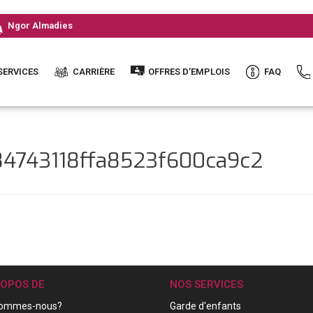
Ngor Almadies
SERVICES
CARRIÈRE
OFFRES D’EMPLOIS
FAQ
84743118ffa8523f600ca9c2
ROPOS DE
NOS SERVICES
sommes-nous?
Garde d'enfants