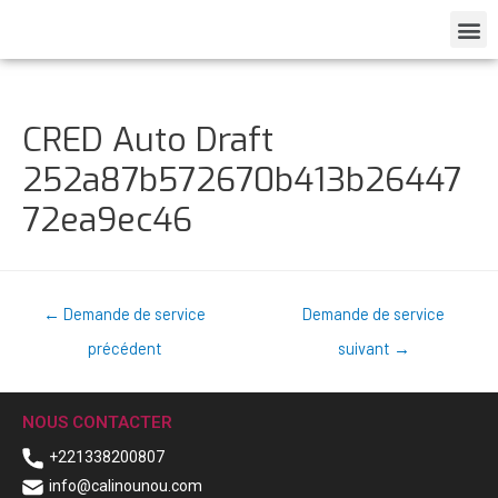
CRED Auto Draft
252a87b572670b413b26447
72ea9ec46
←
Demande de service
Demande de service
précédent
suivant
→
NOUS CONTACTER
+221338200807
info@calinounou.com