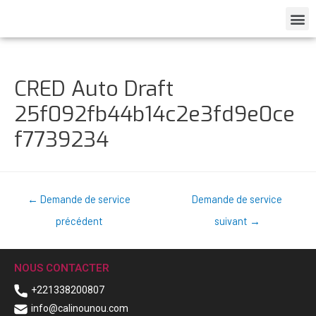
CRED Auto Draft
25f092fb44b14c2e3fd9e0ce
f7739234
←
Demande de service
Demande de service
précédent
suivant
→
NOUS CONTACTER
+221338200807
info@calinounou.com