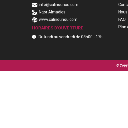
info@calinounou.com
Cont
Ngor Almadies
Nous 
www.calinounou.com
FAQ
Plan 
HORAIRES D'OUVERTURE
Du lundi au vendredi de 08h00 - 17h
© Copyr