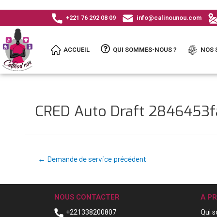
+221 76 292 08 09
info@calinounou.com
ACCUEIL
QUI SOMMES-NOUS ?
NOS 
CRED Auto Draft 284645
←
Demande de service précédent
NOUS CONTACTER
A P
+221338200807
Qui 