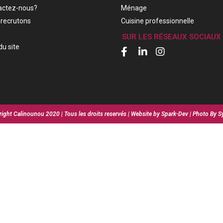
actez-nous?
Ménage
recrutons
Cuisine professionnelle
SUR LES RÉSEAUX SOCIAUX
du site
ight Calinounou 2020 | Tous les droits reservés | Website by Spark-Dev | Photo By S