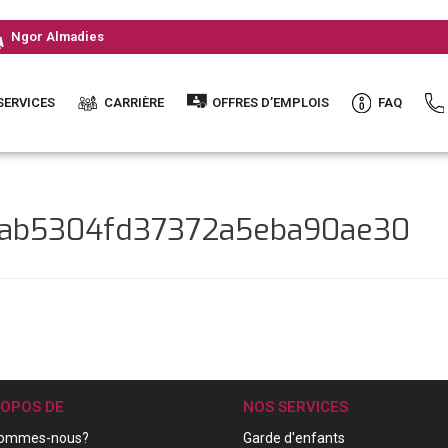
Ngor Almadies
SERVICES
CARRIÈRE
OFFRES D’EMPLOIS
FAQ
3fab5304fd37372a5eba90ae30
ROPOS DE
NOS SERVICES
sommes-nous?
Garde d'enfants