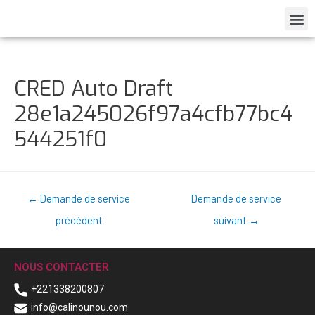
CRED Auto Draft
28e1a245026f97a4cfb77bc4
544251f0
←
Demande de service
Demande de service
précédent
suivant
→
NOUS CONTACTER
+221338200807
info@calinounou.com