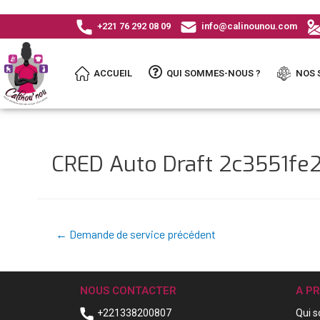
+221 76 292 08 09
info@calinounou.com
ACCUEIL
QUI SOMMES-NOUS ?
NOS 
CRED Auto Draft 2c3551f
←
Demande de service précédent
NOUS CONTACTER
A P
+221338200807
Qui 