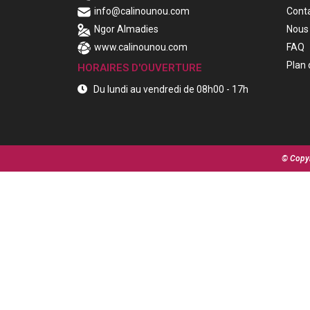
info@calinounou.com
Cont
Ngor Almadies
Nous 
www.calinounou.com
FAQ
Plan 
HORAIRES D'OUVERTURE
Du lundi au vendredi de 08h00 - 17h
© Copyr