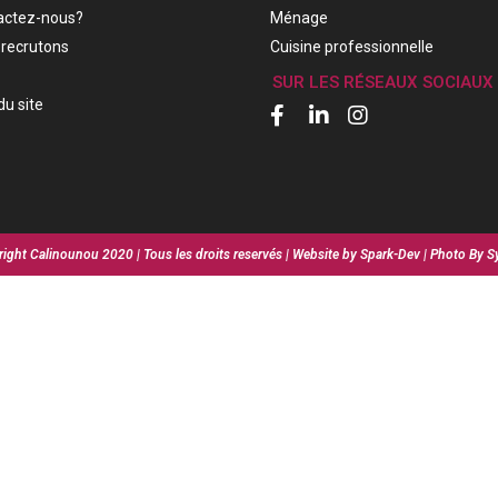
actez-nous?
Ménage
recrutons
Cuisine professionnelle
SUR LES RÉSEAUX SOCIAUX
du site
ight Calinounou 2020 | Tous les droits reservés | Website by Spark-Dev | Photo By S