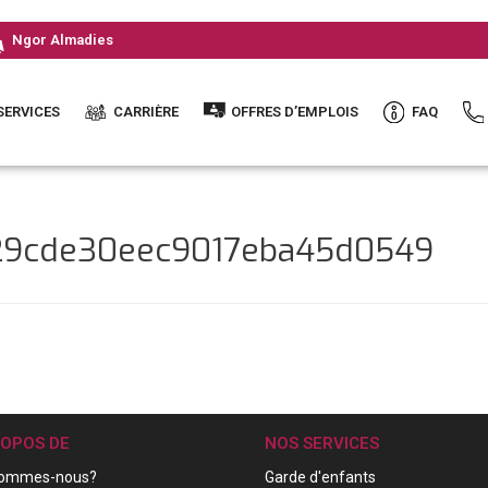
Ngor Almadies
SERVICES
CARRIÈRE
OFFRES D’EMPLOIS
FAQ
e29cde30eec9017eba45d0549
ROPOS DE
NOS SERVICES
sommes-nous?
Garde d'enfants