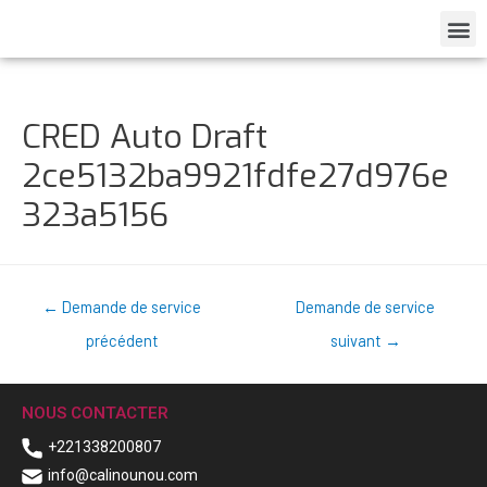
CRED Auto Draft
2ce5132ba9921fdfe27d976e
323a5156
←
Demande de service
Demande de service
précédent
suivant
→
NOUS CONTACTER
+221338200807
info@calinounou.com