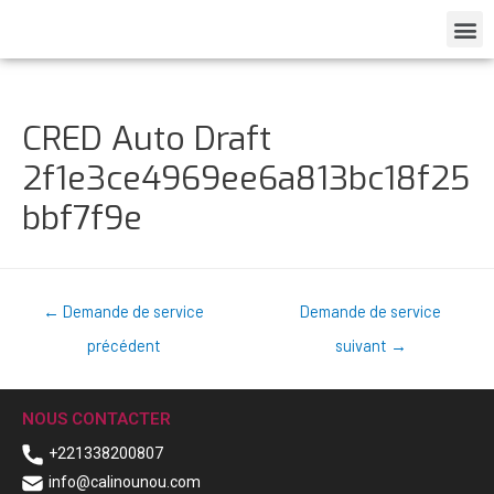
CRED Auto Draft
2f1e3ce4969ee6a813bc18f25
bbf7f9e
←
Demande de service
Demande de service
précédent
suivant
→
NOUS CONTACTER
+221338200807
info@calinounou.com