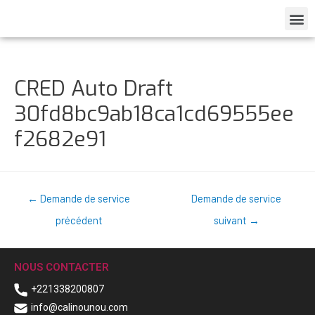
CRED Auto Draft
30fd8bc9ab18ca1cd69555ee
f2682e91
←
Demande de service
Demande de service
précédent
suivant
→
NOUS CONTACTER
+221338200807
info@calinounou.com